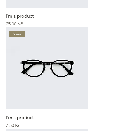
I'm a product
Cena
25,00 Kč
New
I'm a product
Cena
7,50 Kč