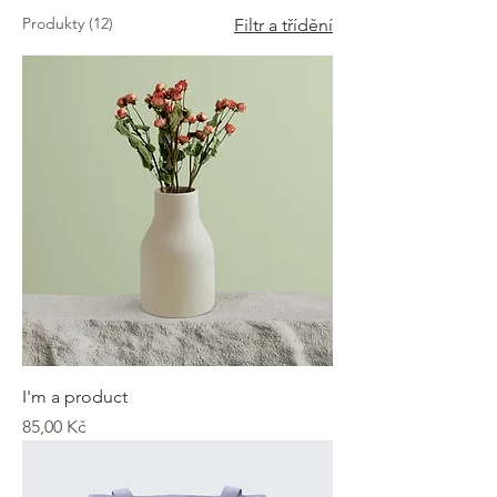
Produkty (12)
Filtr a třídění
I'm a product
Cena
85,00 Kč