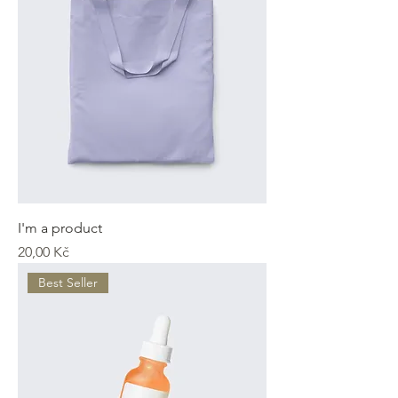
I'm a product
Cena
20,00 Kč
Best Seller