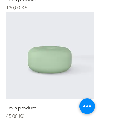
Cena
130,00 Kč
I'm a product
Cena
45,00 Kč
Sale