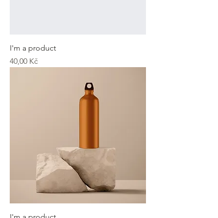
I'm a product
Cena
40,00 Kč
I'm a product