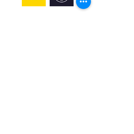
Náměstí Republiky 97/9, Plzeň
735 123 648
lekarna@skupinaH5.cz
Chef: Jiří Soukup
Manažer: Tereza Hudecová
U Černého orla Plzeň s.r.o. ,
C 35552 vedená u Krajského soudu v Plzni
IČO 06451641
DIČ: CZ06451641