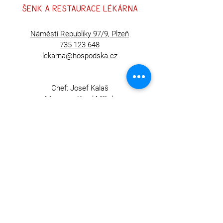
šENK A RESTAURACE LÉKÁRNA
Náměstí Republiky 97/9, Plzeň
735 123 648
lekarna@hospodska.cz
Chef: Josef Kalaš
Manager: Karel Míšek
U Černého orla Plzeň s.r.o.
IČO
06451641
DIČ CZ06451641