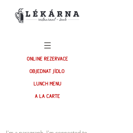
ONLINE REZERVACE
OBJEDNAT JÍDLO
LUNCH MENU
A LA CARTE
I am a title 02
I'm a paragraph. I'm connected to