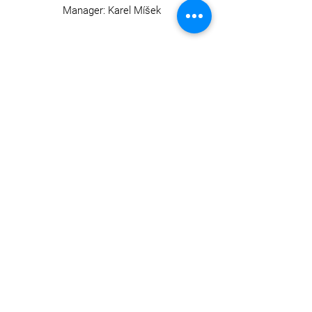
Manager: Karel Míšek
U Černého orla Plzeň s.r.o.
IČO
06451641
DIČ CZ06451641
OPENING HOURS
Monday -
Sunday
11:00 - 22:00